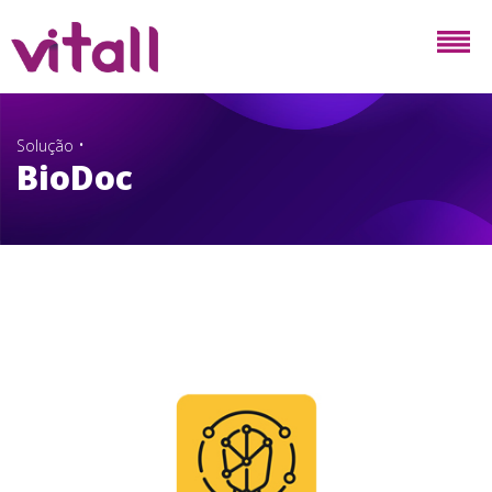
•
Solução
BioDoc